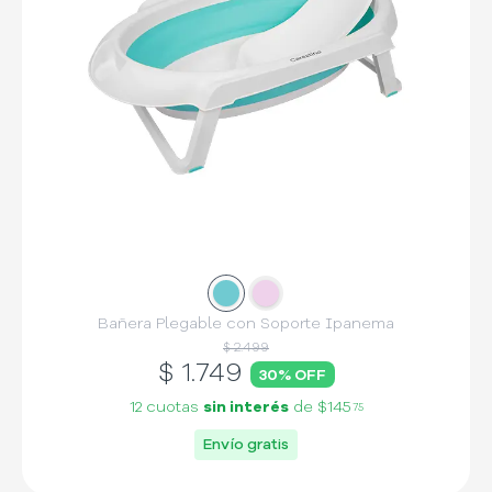
Slide
Slide
1
2
Bañera Plegable con Soporte Ipanema
$ 2.499
$
1.749
30
% OFF
12 cuotas
sin interés
de
$145
75
Envío gratis