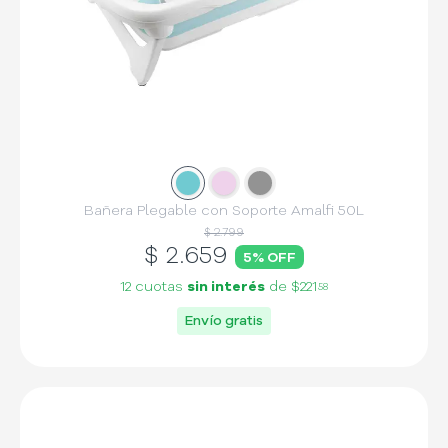
Slide
Slide
1
Slide
2
3
Bañera Plegable con Soporte Amalfi 50L
$ 2.799
$
2.659
5
% OFF
12 cuotas
sin interés
de
$221
58
Envío gratis