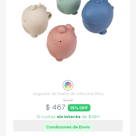
Juguete de Baño de Silicona Dino
$ 549
$
467
15
% OFF
12 cuotas
sin interés
de
$38
91
Condiciones de Envío