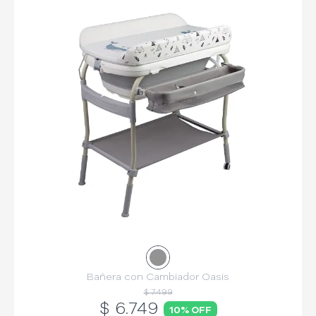
Bañera con Cambiador Oasis
$ 7.499
$
6.749
10
% OFF