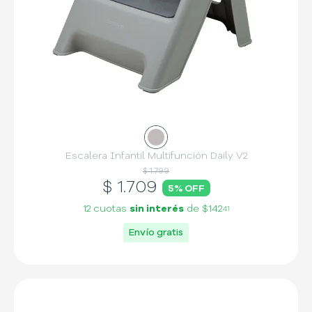
Escalera Infantil Multifunción Daily V2
$ 1.799
$
1.709
5
% OFF
12 cuotas
sin interés
de
$142
41
Envío gratis