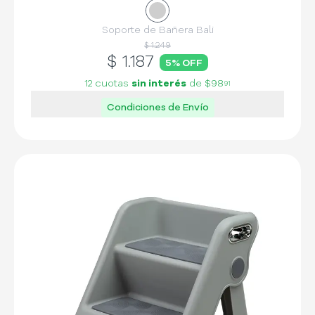
Soporte de Bañera Bali
$ 1.249
$
1.187
5
% OFF
12 cuotas
sin interés
de
$98
91
Condiciones de Envío