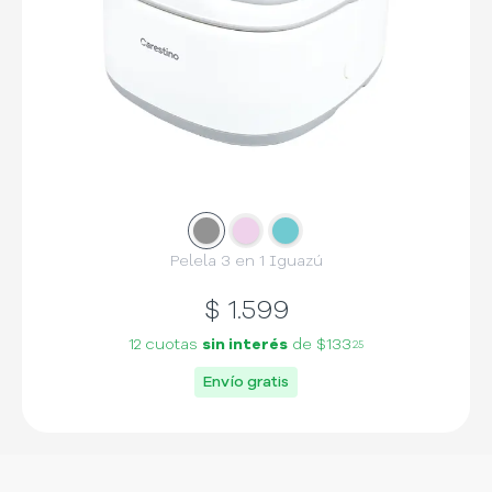
Slide
Slide
1
Slide
2
3
Pelela 3 en 1 Iguazú
$
1.599
12 cuotas
sin interés
de
$133
25
Envío gratis