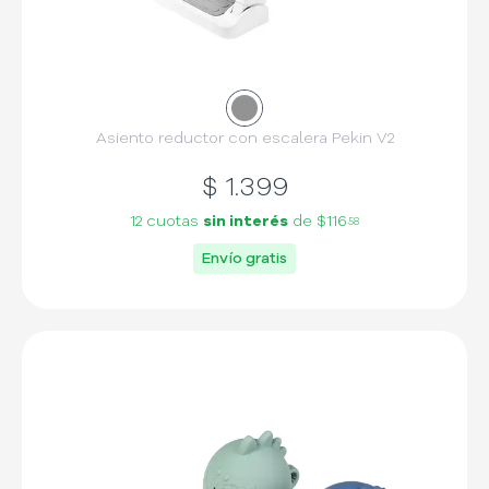
Asiento reductor con escalera Pekin V2
$
1.399
12 cuotas
sin interés
de
$116
58
Envío gratis