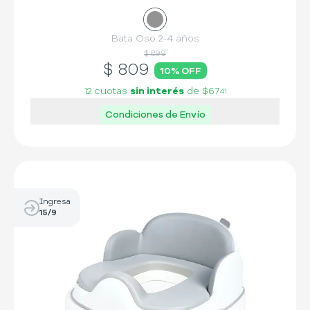
Bata Oso 2-4 años
$ 899
$
809
10
% OFF
12 cuotas
sin interés
de
$67
41
Condiciones de Envío
Ingresa
15/9