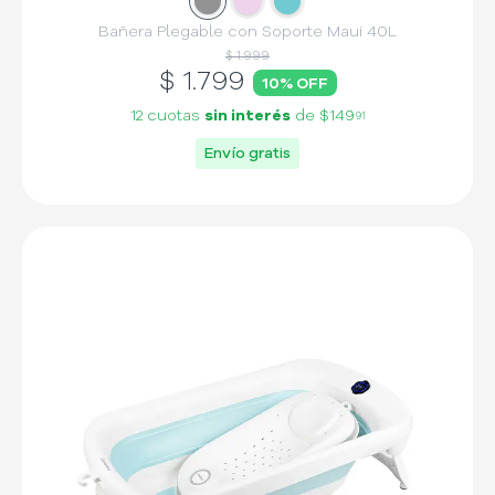
Slide
Slide
1
Slide
2
3
Bañera Plegable con Soporte Maui 40L
$ 1.999
$
1.799
10
% OFF
12 cuotas
sin interés
de
$149
91
Envío gratis