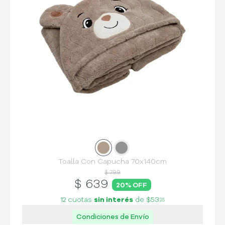
Slide
Slide
1
2
Toalla Con Capucha 70x140cm
$ 799
$
639
20
% OFF
12 cuotas
sin interés
de
$53
25
Condiciones de Envío