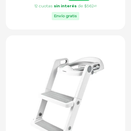
12 cuotas
sin interés
de
$562
41
Envío gratis