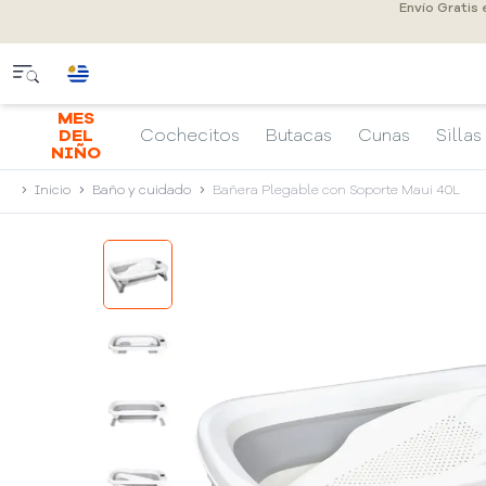
Envío Gratis
MES
DEL
Cochecitos
Butacas
Cunas
Sillas
NIÑO
Inicio
Baño y cuidado
Bañera Plegable con Soporte Maui 40L