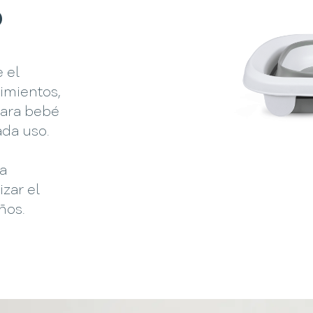
o
 el
imientos,
para bebé
ada uso.
ta
izar el
ños.