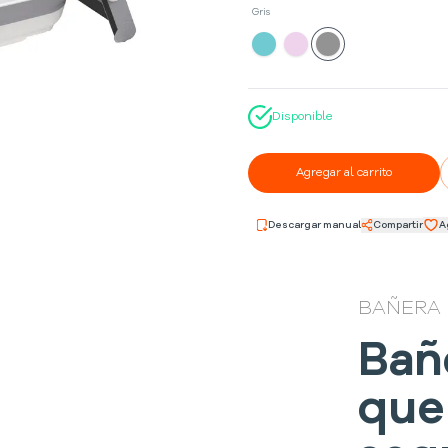
Gris
Disponible
Agregar al carrito
Descargar manual
Compartir
A
BAÑERA 
Bañ
que