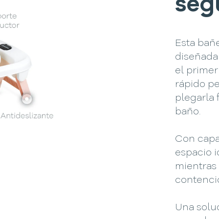
seg
Esta bañ
diseñada 
el prime
rápido pe
plegarla
baño.
Con capac
espacio 
mientras 
contenci
Una solu