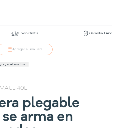
Envío Gratis
Garantía 1 Año
Agregar a una lista
gregar a favoritos
MAUI 40L
era plegable
 se arma en