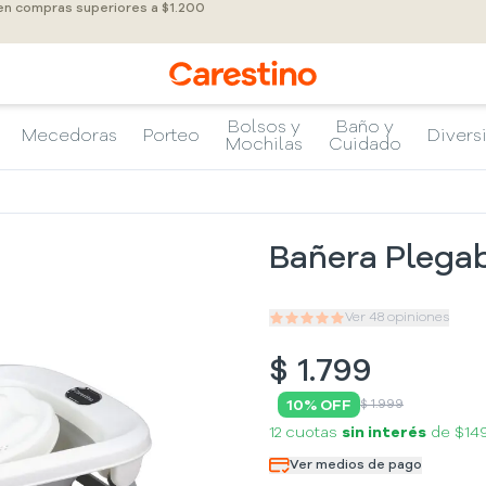
 en compras superiores a $1.200
Bolsos y
Baño y
Mecedoras
Porteo
Divers
Mochilas
Cuidado
Bañera Plega
Ver
48
opiniones
$
1.799
10
% OFF
$ 1.999
12 cuotas
sin interés
de
$14
Ver medios de pago