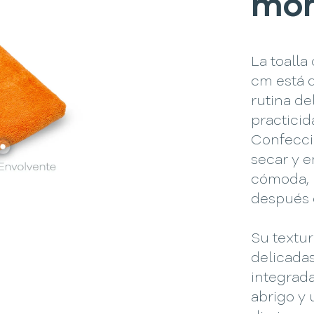
mo
La toalla
cm está 
rutina de
practicid
Confecci
secar y e
cómoda, 
después 
Su textur
delicada
integrad
abrigo y 