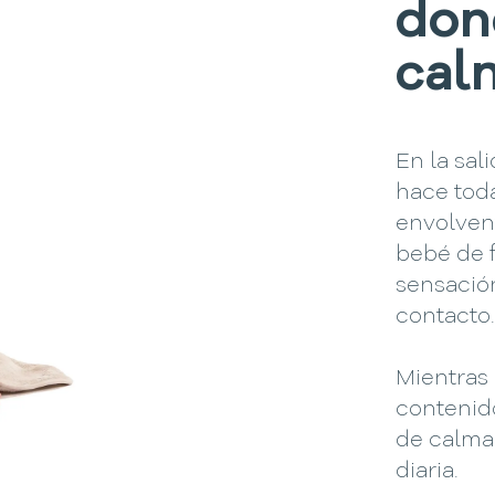
don
cal
En la sal
hace toda
envolvent
bebé de 
sensació
contacto
Mientras
conteni
de calma 
diaria.