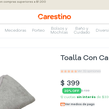
 en compras superiores a $1.200
Bolsos y
Baño y
Mecedoras
Porteo
Divers
Mochilas
Cuidado
Toalla Con C
Ver
32
opiniones
$
399
20
% OFF
$ 499
12 cuotas
sin interés
de
$33
Ver medios de pago