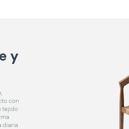
e y
,
cto con
 tejido
orma
 diaria