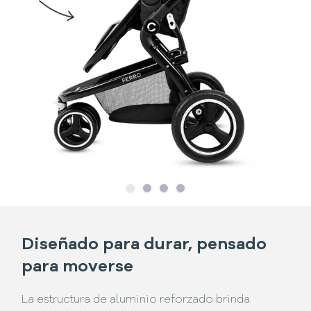
Slide
Slide
1
Slide
2
Slide
3
4
Diseñado para durar, pensado
para moverse
La estructura de aluminio reforzado brinda