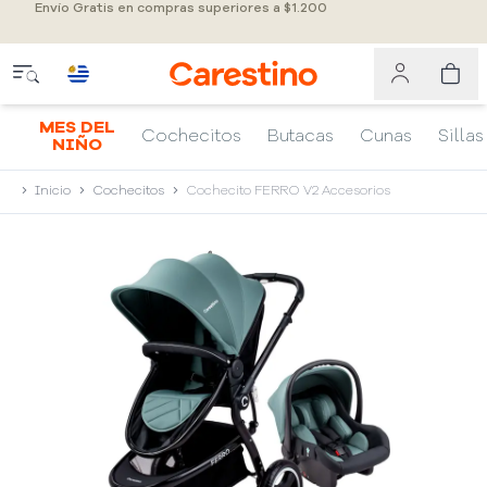
Envío Gratis en compras superiores a $1.200
MES DEL
Cochecitos
Butacas
Cunas
Sillas
NIÑO
Inicio
Cochecitos
Cochecito FERRO V2 Accesorios