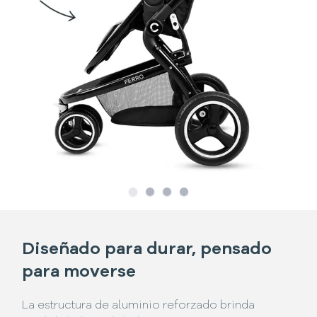
Slide
Slide
1
Slide
2
Slide
3
4
Diseñado para durar, pensado
para moverse
La estructura de aluminio reforzado brinda