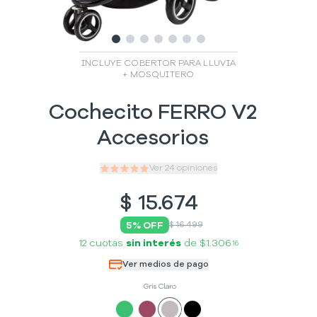
Slide
Slide
Slide
1
Slide
2
Slide
3
Slide
4
Slide
5
6
7
INCLUYE COBERTOR PARA LLUVIA
+ MOSQUITERO
Cochecito FERRO V2
Accesorios
Ver
24
opiniones
$
15.674
5
% OFF
$ 16.499
12 cuotas
sin interés
de
$1.306
16
Ver medios de pago
Gris Claro