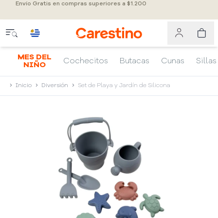
Envío Gratis en compras superiores a $1.200
MES DEL
Cochecitos
Butacas
Cunas
Sillas
NIÑO
Inicio
Diversión
Set de Playa y Jardín de Silicona