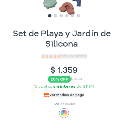
Slide
Slide
Slide
1
Slide
2
Slide
3
Slide
4
5
6
Set de Playa y Jardín de
Silicona
Ver
4
opiniones
$
1.359
20
% OFF
$ 1.699
12 cuotas
sin interés
de
$113
25
Ver medios de pago
Mix de colores