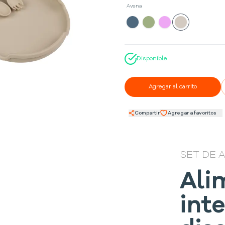
Avena
Disponible
Agregar al carrito
Compartir
Agregar a favoritos
SET DE 
Ali
inte