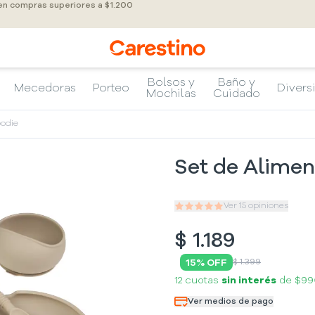
 en compras superiores a $1.200
Bolsos y
Baño y
Mecedoras
Porteo
Divers
Mochilas
Cuidado
oodie
Set de Alimen
Ver
15
opiniones
$
1.189
15
% OFF
$ 1.399
12 cuotas
sin interés
de
$99
Ver medios de pago