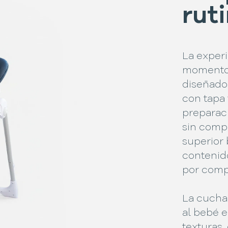
ruti
La exper
momento 
diseñados
con tapa 
preparaci
sin compl
superior 
contenido
por comp
La cucha
al bebé 
texturas