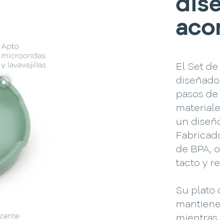
dis
aco
El Set de
diseñado
pasos de
materiale
un diseño
Fabricado
de BPA, o
tacto y re
Su plato 
mantiene 
mientras 