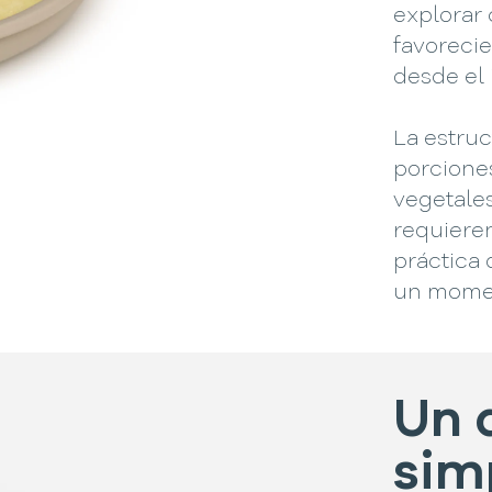
explorar 
favoreci
desde el 
La estru
porciones
vegetale
requieren
práctica
un momen
Un 
simp