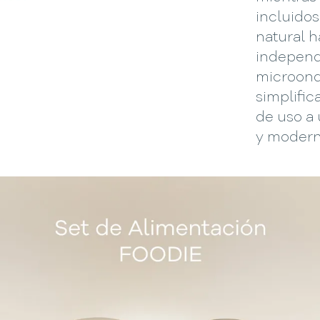
incluido
natural h
independ
microonda
simplific
de uso a 
y modern