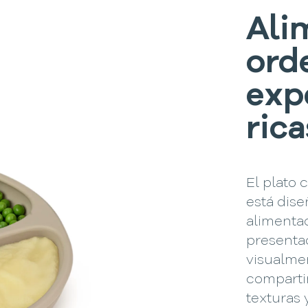
Ali
ord
exp
rica
El plato 
está dis
alimenta
presenta
visualmen
comparti
texturas 