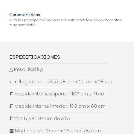
Características
¿
Mirá las principales funciones de este modelo clásico, elegante y
Se
muy completo.
ESPECIFICACIONES
△
Peso: 10,8 kg
⟷
Plegado en bolso: 78 cm x 20 cm x 28 cm
⇵
Medida interna superior: 103 cm x 71 cm
⇵
Medida interna inferior: 103 cm x 68 cm
⇵
2do Nivel: 34 cm de alto
▨
Medida caja: 23 cm x 26 cm x 78,5 cm