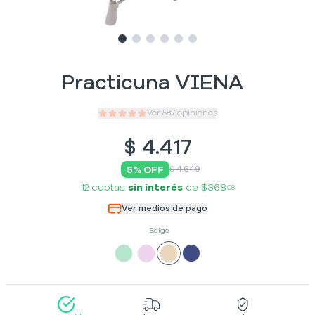
Slide
Slide
Slide
1
Slide
2
Slide
3
Slide
4
5
6
Practicuna VIENA
Ver
587
opiniones
$
4.417
5
% OFF
$ 4.649
12 cuotas
sin interés
de
$368
08
Ver medios de pago
Beige