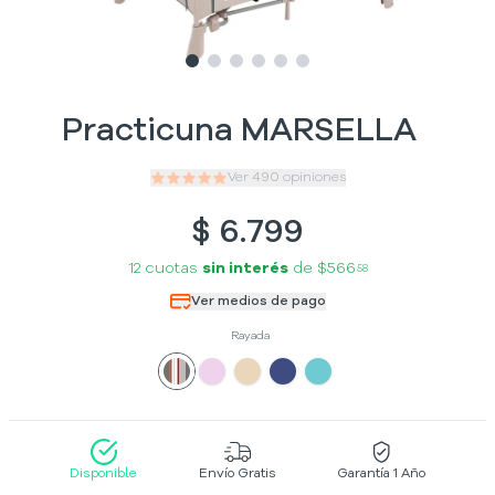
Slide
Slide
Slide
1
Slide
2
Slide
3
Slide
4
5
6
Practicuna MARSELLA
Ver
490
opiniones
$
6.799
12 cuotas
sin interés
de
$566
58
Ver medios de pago
Rayada
Disponible
Envío Gratis
Garantía 1 Año