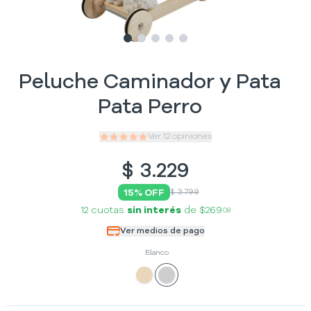
Slide
Slide
Slide
1
Slide
2
Slide
3
4
5
Peluche Caminador y Pata
Pata Perro
Ver
12
opiniones
$
3.229
15
% OFF
$ 3.799
12 cuotas
sin interés
de
$269
08
Ver medios de pago
Blanco