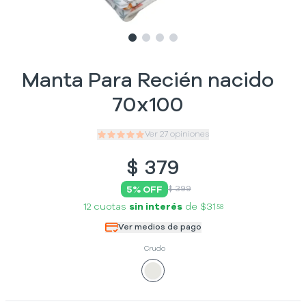
Slide
Slide
Slide
1
Slide
2
3
4
Manta Para Recién nacido
70x100
Ver
27
opiniones
$
379
5
% OFF
$ 399
12 cuotas
sin interés
de
$31
58
Ver medios de pago
Crudo