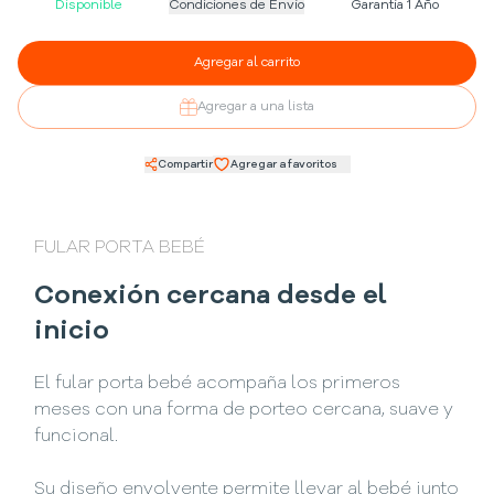
Disponible
Condiciones de Envío
Garantía 1 Año
Agregar al carrito
Agregar a una lista
Compartir
Agregar a favoritos
FULAR PORTA BEBÉ
Conexión cercana desde el
inicio
El fular porta bebé acompaña los primeros
meses con una forma de porteo cercana, suave y
funcional.
Su diseño envolvente permite llevar al bebé junto