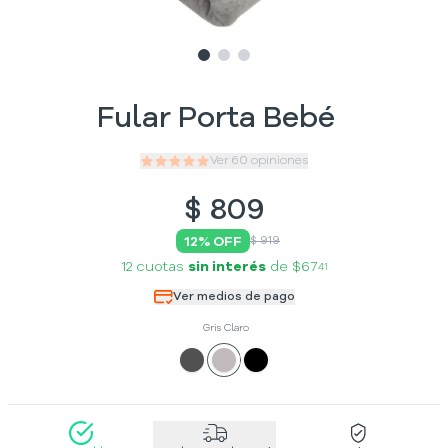
Slide
Slide
Slide
1
2
3
Fular Porta Bebé
Ver
60
opiniones
$
809
12
% OFF
$ 919
12 cuotas
sin interés
de
$67
41
Ver medios de pago
Gris Claro