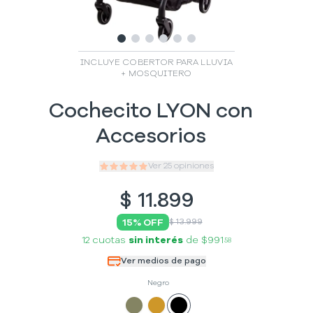
Slide
Slide
Slide
1
Slide
2
Slide
3
Slide
4
5
6
INCLUYE COBERTOR PARA LLUVIA
+ MOSQUITERO
Cochecito LYON con
Accesorios
Ver
25
opiniones
$
11.899
15
% OFF
$ 13.999
12 cuotas
sin interés
de
$991
58
Ver medios de pago
Negro