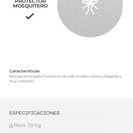
Características
¿C
Mirá las principales funciones de este modelo clásico, elegante y
Se
muy completo.
ESPECIFICACIONES
△
Peso: 7,9 Kg