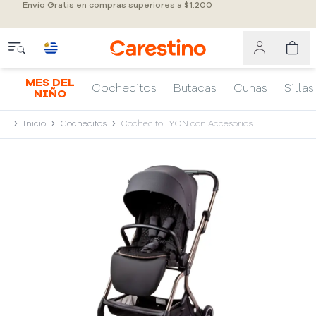
Envío Gratis en compras superiores a $1.200
MES DEL
Cochecitos
Butacas
Cunas
Sillas
NIÑO
Inicio
Cochecitos
Cochecito LYON con Accesorios