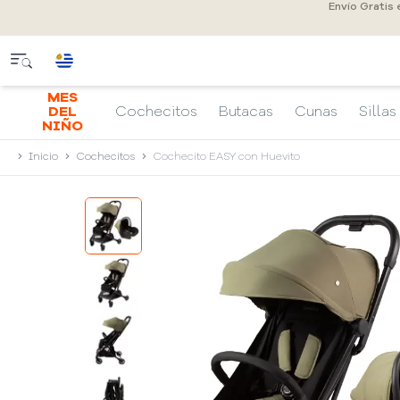
Envío Gratis
MES
DEL
Cochecitos
Butacas
Cunas
Sillas
NIÑO
Inicio
Cochecitos
Cochecito EASY con Huevito