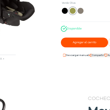
Verde Oliva
Disponible
Agregar al carrito
Descargar manual
Compartir
A
A +
COCHEC