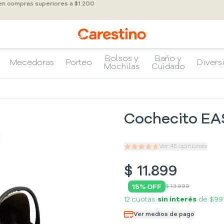
 en compras superiores a $1.200
Bolsos y
Baño y
Mecedoras
Porteo
Divers
Mochilas
Cuidado
Cochecito EA
Ver
45
opiniones
$
11.899
15
% OFF
$ 13.999
12 cuotas
sin interés
de
$99
Ver medios de pago