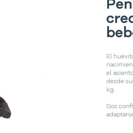
Pen
cre
beb
El huevit
nacimient
el asien
desde su
kg.
Dos conf
adaptars