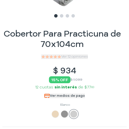
Slide
Slide
Slide
1
Slide
2
3
4
Cobertor Para Practicuna de
70x104cm
Ver
12
opiniones
$
934
15
% OFF
$ 1.099
12 cuotas
sin interés
de
$77
83
Ver medios de pago
Blanco