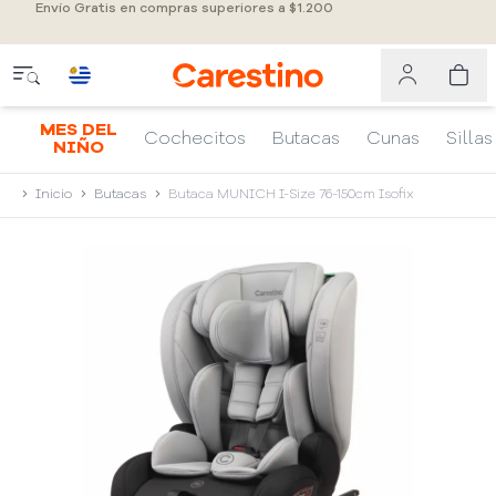
Envío Gratis en compras superiores a $1.200
MES DEL
Cochecitos
Butacas
Cunas
Sillas
NIÑO
Inicio
Butacas
Butaca MUNICH I-Size 76-150cm Isofix