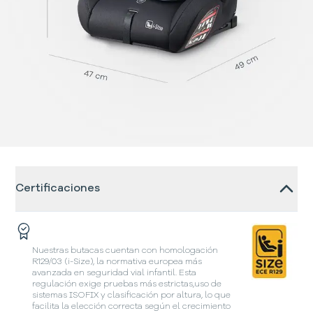
Certificaciones
Nuestras butacas cuentan con homologación
R129/03 (i-Size), la normativa europea más
avanzada en seguridad vial infantil. Esta
regulación exige pruebas más estrictas,uso de
sistemas ISOFIX y clasificación por altura, lo que
facilita la elección correcta según el crecimiento