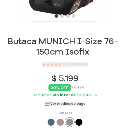
Slide
Slide
Slide
1
Slide
2
3
4
-
Butaca MUNICH I-Size 76-
150cm Isofix
Ver
3
opiniones
$
5.199
20
% OFF
$ 6.499
12 cuotas
sin interés
de
$433
25
Ver medios de pago
Gris Lobo