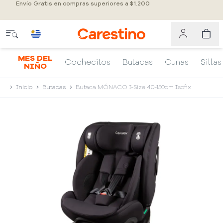
Envío Gratis en compras superiores a $1.200
MES DEL
Cochecitos
Butacas
Cunas
Sillas
NIÑO
Inicio
Butacas
Butaca MÓNACO I-Size 40-150cm Isofix