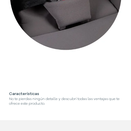
Características
¿C
No te pierdas ningún detalle y descubrí todas las ventajas que te
Se
ofrece este producto.