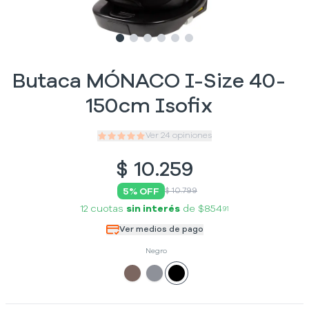
Slide
Slide
Slide
1
Slide
2
Slide
3
Slide
4
5
6
Butaca MÓNACO I-Size 40-
150cm Isofix
Ver
24
opiniones
$
10.259
5
% OFF
$ 10.799
12 cuotas
sin interés
de
$854
91
Ver medios de pago
Negro