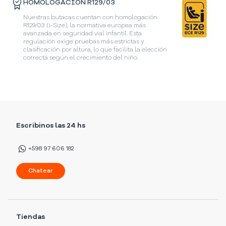
HOMOLOGACIÓN R129/03
Nuestras butacas cuentan con homologación
R129/03 (i-Size), la normativa europea más
avanzada en seguridad vial infantil. Esta
regulación exige pruebas más estrictas y
clasificación por altura, lo que facilita la elección
correcta según el crecimiento del niño.
Escribinos las 24 hs
+598 97 606 182
Chatear
Tiendas