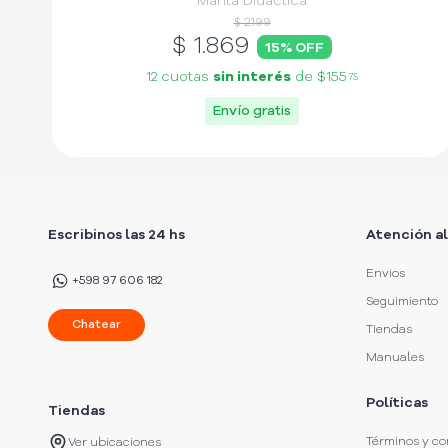
Manta Didáctica
$ 2.199
$
1.869
15
% OFF
12 cuotas
sin interés
de
$155
75
Envío gratis
Escribinos las 24 hs
Atención al
Envios
+598 97 606 182
Seguimiento
Chatear
Tiendas
Manuales
Políticas
Tiendas
Términos y co
Ver ubicaciones