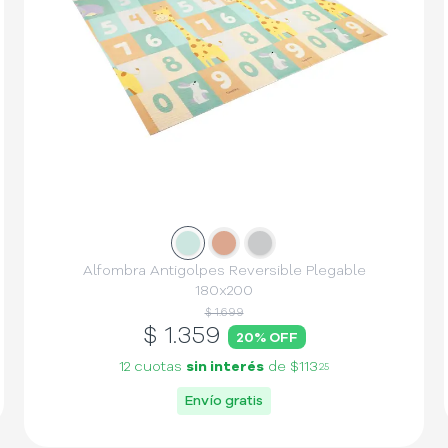
Slide
Slide
1
Slide
2
3
Alfombra Antigolpes Reversible Plegable
180x200
$ 1.699
$
1.359
20
% OFF
12 cuotas
sin interés
de
$113
25
Envío gratis