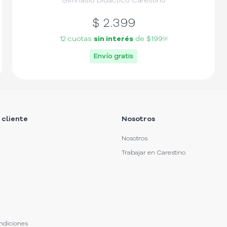
Gimnasio Didáctico Carestino
$
2.399
12 cuotas
sin interés
de
$199
91
Envío gratis
 cliente
Nosotros
Nosotros
Trabajar en Carestino
ndiciones