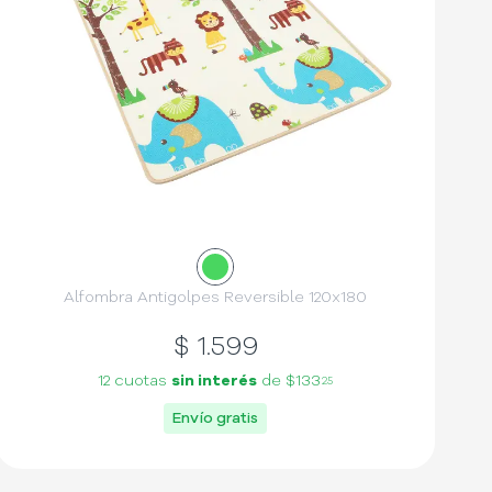
Alfombra Antigolpes Reversible 120x180
$
1.599
12 cuotas
sin interés
de
$133
25
Envío gratis