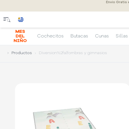
Envío Gratis
MES
DEL
Cochecitos
Butacas
Cunas
Sillas
NIÑO
Productos
Diversion%2falfombras y gimnasios