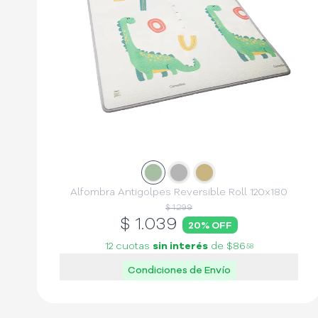
Slide
Slide
1
Slide
2
3
Alfombra Antigolpes Reversible Roll 120x180
$ 1.299
$
1.039
20
% OFF
12 cuotas
sin interés
de
$86
58
Condiciones de Envío